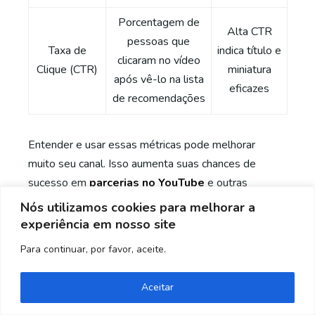
Porcentagem de
Alta CTR
pessoas que
Taxa de
indica título e
clicaram no vídeo
Clique (CTR)
miniatura
após vê-lo na lista
eficazes
de recomendações
Entender e usar essas métricas pode melhorar
muito seu canal. Isso aumenta suas chances de
sucesso em
parcerias no YouTube
e outras
formas de ganhar dinheiro com YouTube
.
Nós utilizamos cookies para melhorar a
experiência em nosso site
Quer Conhecer nosso
Para continuar, por favor, aceite.
Serviço de Assessoria?
Aceitar