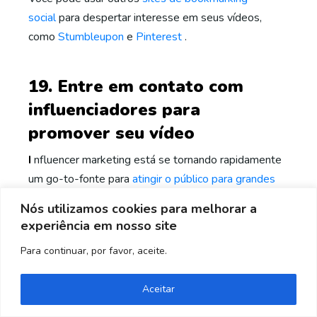
social
para despertar interesse em seus vídeos,
como
Stumbleupon
e
Pinterest
.
19. Entre em contato com
influenciadores para
promover seu vídeo
I
nfluencer marketing está se tornando rapidamente
um go-to-fonte para
atingir o público para grandes
marcas
. Eles construíram públicos que compartilham
Nós utilizamos cookies para melhorar a
e publicam seu conteúdo, o que tem o potencial de
experiência em nosso site
fornecer um aumento nas visualizações em escala
Para continuar, por favor, aceite.
viral.
Precisa de ajuda? Entre em contato!
Aceitar
Você pode usar as
mídias sociais da Unamo
para