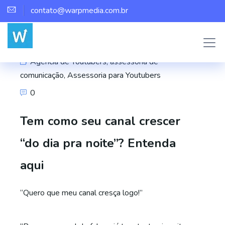
contato@warpmedia.com.br
Marco Assis
Agência de Youtubers
,
assessoria de
comunicação
,
Assessoria para Youtubers
0
Tem como seu canal crescer
“do dia pra noite”? Entenda
aqui
“Quero que meu canal cresça logo!”