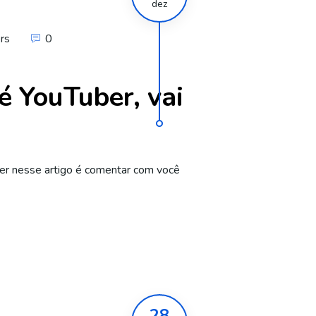
dez
rs
0
é YouTuber, vai
zer nesse artigo é comentar com você
28