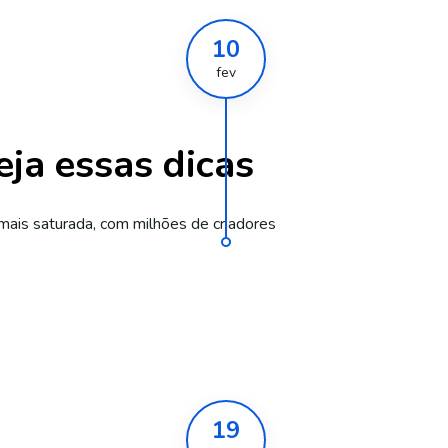
10
fev
ja essas dicas
mais saturada, com milhões de criadores
19