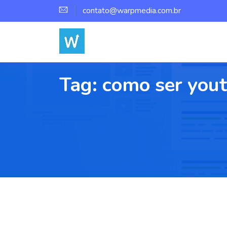
contato@warpmedia.com.br
Tag:
como ser you