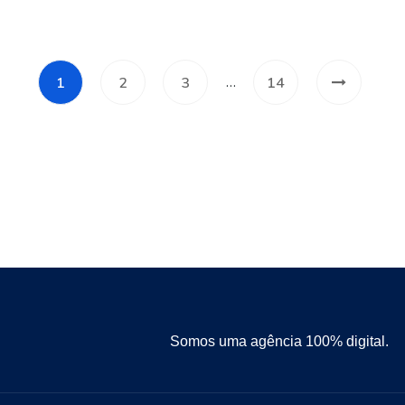
…
1
2
3
14
Somos uma agência 100% digital.