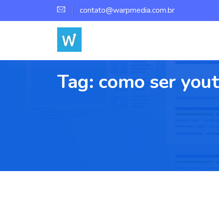
contato@warpmedia.com.br
Tag:
como ser you