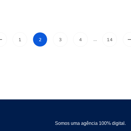
…
1
2
3
4
14
Somos uma agência 100% digital.