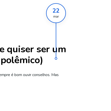
22
mar
e quiser ser um
s polêmico)
 sempre é bom ouvir conselhos. Mas