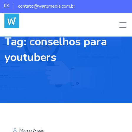
contato@warpmedia.com.br
Tag:
conselhos para
youtubers
Marco Assis