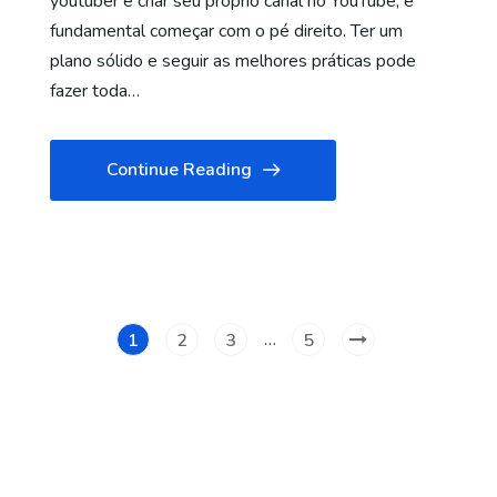
youtuber e criar seu próprio canal no YouTube, é
fundamental começar com o pé direito. Ter um
plano sólido e seguir as melhores práticas pode
fazer toda…
Continue Reading
…
1
2
3
5