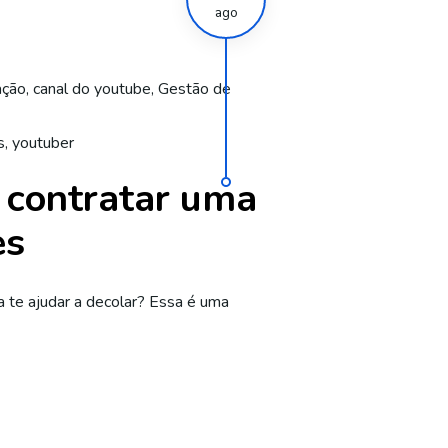
ago
ação
,
canal do youtube
,
Gestão de
s
,
youtuber
a contratar uma
es
a te ajudar a decolar? Essa é uma