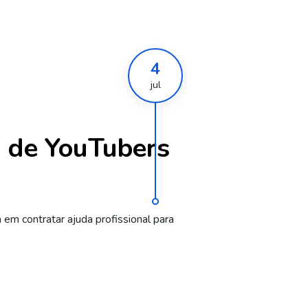
4
jul
a de YouTubers
m contratar ajuda profissional para