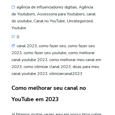
agência de influenciadores digitais
,
Agência
de Youtubers
,
Assessoria para Youtubers
,
canal
do youtube
,
Canal no YouTube
,
Uncategorized
,
Youtube
0
canal 2023
,
como fazer seo
,
como fazer seo
2023
,
como fazer seo youtube
,
como melhorar
canal youtube 2023
,
como melhorar meu canal em
2023
,
como otimizar c\anal 2023
,
dicas para meu
canal youtube 2023
,
otimizarcanal2023
Como melhorar seu canal no
YouTube em 2023
Já falamos muitas vezes aqui em nosso blog sobre