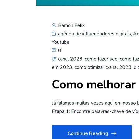
Ramon Felix
agência de influenciadores digitais
,
Ag
Youtube
0
canal 2023
,
como fazer seo
,
como fa
em 2023
,
como otimizar c\anal 2023
,
di
Como melhorar 
Já falamos muitas vezes aqui em nosso b
Etapa 1: Encontre palavras-chave de v
Continue Reading