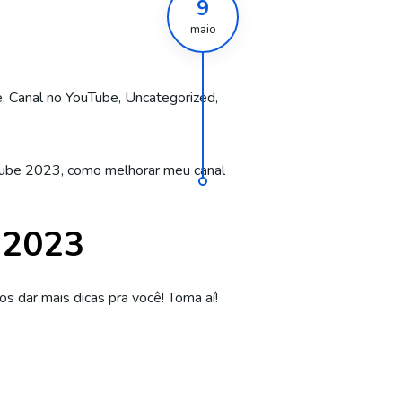
9
maio
e
,
Canal no YouTube
,
Uncategorized
,
tube 2023
,
como melhorar meu canal
 2023
 dar mais dicas pra você! Toma aí!