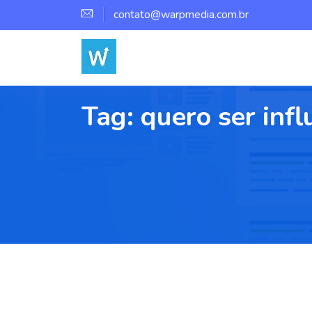
contato@warpmedia.com.br
Tag:
quero ser inf