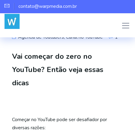
contato@warpmedia.com.br
Marco Assis
Agência de Youtubers
,
Canal no YouTube
1
Vai começar do zero no
YouTube? Então veja essas
dicas
Começar no YouTube pode ser desafiador por
diversas razões: