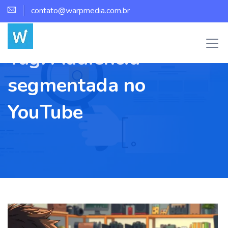
contato@warpmedia.com.br
Tag:
Audiência
segmentada no
YouTube