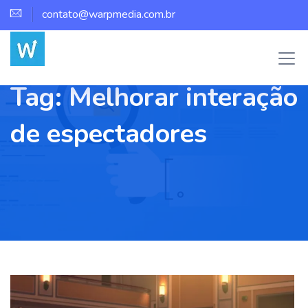
contato@warpmedia.com.br
Tag:
Melhorar interação
de espectadores