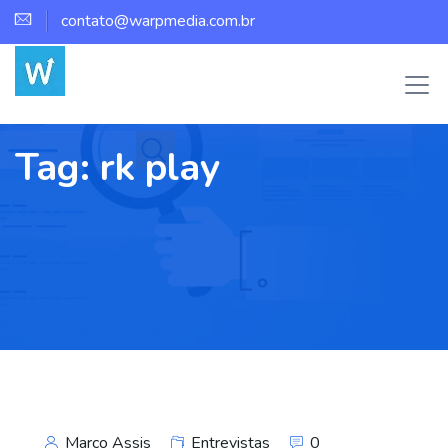
contato@warpmedia.com.br
Tag:
rk play
Marco Assis
Entrevistas
0