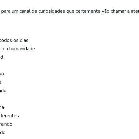
 para um canal de curiosidades que certamente vão chamar a aten
todos os dias
ia da humanidade
od
so
s
ndo
o
ia
iferentes
 mundo
ndo