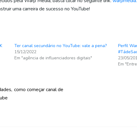
cidos pela Warp Media, basta clicar no seguinte link:
warpmedia.
truir uma carreira de sucesso no YouTube!
RK
Ter canal secundário no YouTube: vale a pena?
Perfil Wa
15/12/2022
#TádeSa
Em "agência de influenciadores digitais"
23/05/20
Em "Entre
idades
como começar canal de
tube