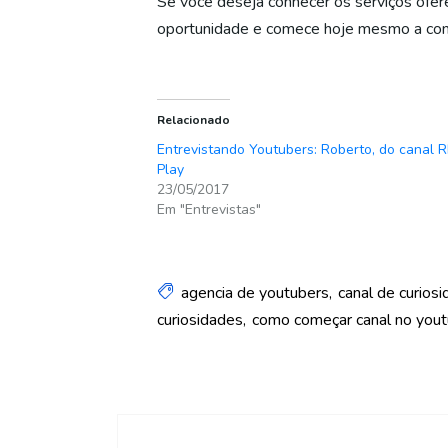
Se você deseja conhecer os serviços ofere
oportunidade e comece hoje mesmo a cons
Relacionado
Entrevistando Youtubers: Roberto, do canal 
Play
23/05/2017
Em "Entrevistas"
agencia de youtubers
canal de curios
curiosidades
como começar canal no you