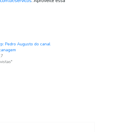
com.br/servicos
. Aproveite essa
rp: Pedro Augusto do canal
canagem
17
vistas"