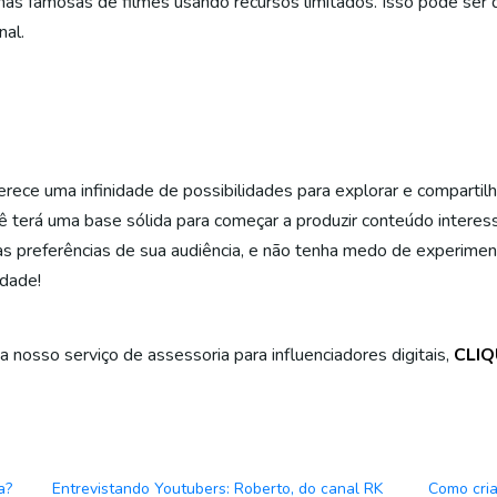
nas famosas de filmes usando recursos limitados. Isso pode ser d
al.
erece uma infinidade de possibilidades para explorar e compartil
ocê terá uma base sólida para começar a produzir conteúdo inter
às preferências de sua audiência, e não tenha medo de experiment
idade!
ça nosso serviço de assessoria para influenciadores digitais,
CLIQ
a?
Entrevistando Youtubers: Roberto, do canal RK
Como cria