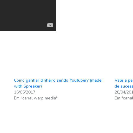
Como ganhar dinheiro sendo Youtuber? (made
Vale a pe
with Spreaker)
de suces
16/05/2017
28/04/20
Em "canal warp media"
Em "cana