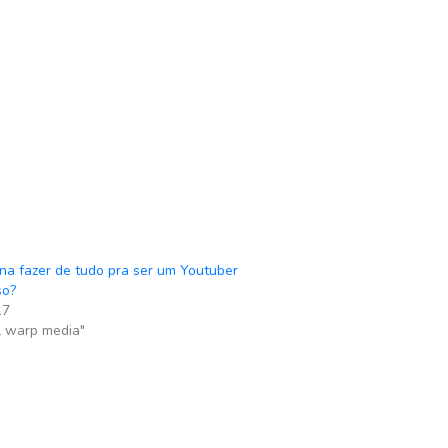
na fazer de tudo pra ser um Youtuber
so?
17
l warp media"