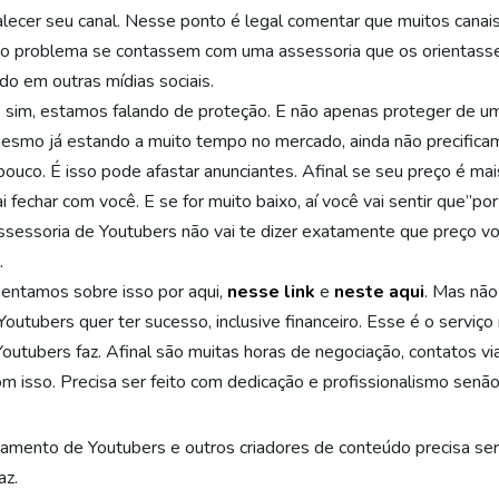
alecer seu canal. Nesse ponto é legal comentar que muitos can
 o problema se contassem com uma assessoria que os orientasse
do em outras mídias sociais.
: sim, estamos falando de proteção. E não apenas proteger de u
esmo já estando a muito tempo no mercado, ainda não precifica
ouco. É isso pode afastar anunciantes. Afinal se seu preço é mai
 fechar com você. E se for muito baixo, aí você vai sentir que”po
sessoria de Youtubers não vai te dizer exatamente que preço voc
.
entamos sobre isso por aqui,
nesse link
e
neste aqui
. Mas não
Youtubers quer ter sucesso, inclusive financeiro. Esse é o servi
outubers faz. Afinal são muitas horas de negociação, contatos vi
com isso. Precisa ser feito com dedicação e profissionalismo senão
iamento de Youtubers e outros criadores de conteúdo precisa ser 
az.