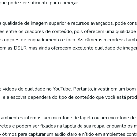
que pode ser suficiente para começar.
a qualidade de imagem superior e recursos avançados, pode con
es entre os criadores de conteúdo, pois oferecem uma qualidad
entes opções de enquadramento e foco. As câmeras mirrorless tam
om as DSLR, mas ainda oferecem excelente qualidade de image
e vídeos de qualidade no YouTube. Portanto, investir em um bom
s, e a escolha dependerá do tipo de conteúdo que você está prod
 ambientes internos, um microfone de lapela ou um microfone de
cretos e podem ser fixados na lapela da sua roupa, enquanto os
timos para capturar um áudio claro e nítido em ambientes cont