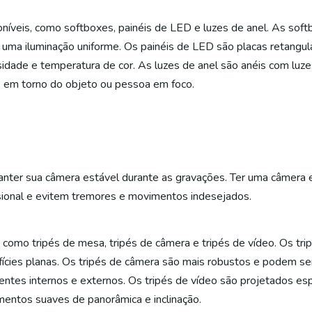
níveis, como softboxes, painéis de LED e luzes de anel. As soft
m uma iluminação uniforme. Os painéis de LED são placas retang
dade e temperatura de cor. As luzes de anel são anéis com luzes
me em torno do objeto ou pessoa em foco.
anter sua câmera estável durante as gravações. Ter uma câmera e
sional e evitem tremores e movimentos indesejados.
s, como tripés de mesa, tripés de câmera e tripés de vídeo. Os t
ícies planas. Os tripés de câmera são mais robustos e podem ser
tes internos e externos. Os tripés de vídeo são projetados esp
entos suaves de panorâmica e inclinação.