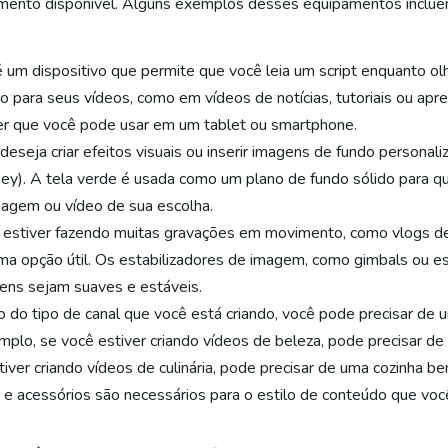
çamento disponível. Alguns exemplos desses equipamentos inclue
um dispositivo que permite que você leia um script enquanto ol
iro para seus vídeos, como em vídeos de notícias, tutoriais ou a
ter que você pode usar em um tablet ou smartphone.
deseja criar efeitos visuais ou inserir imagens de fundo personal
ey). A tela verde é usada como um plano de fundo sólido para q
imagem ou vídeo de sua escolha.
ê estiver fazendo muitas gravações em movimento, como vlogs d
a opção útil. Os estabilizadores de imagem, como gimbals ou es
ens sejam suaves e estáveis.
 do tipo de canal que você está criando, você pode precisar de 
plo, se você estiver criando vídeos de beleza, pode precisar 
tiver criando vídeos de culinária, pode precisar de uma cozinha b
s e acessórios são necessários para o estilo de conteúdo que voc