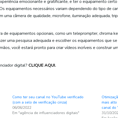
periência emocionante e gratificante, e ter o equipamento certo
. Os equipamentos necessários variam dependendo do tipo de can
luem uma câmera de qualidade, microfone, iluminação adequada, tri
a de equipamentos opcionais, como um teleprompter, chroma key
e fazer uma pesquisa adequada e escolher os equipamentos que s
s, você estará pronto para criar vídeos incríveis e construir u
nciador digital?
CLIQUE AQUI.
Como ter seu canal no YouTube verificado
Otimizaçã
(com a selo de verificação cinza)
mais alto
06/06/2022
canal do
Em "agência de influenciadores digitais"
31/10/20