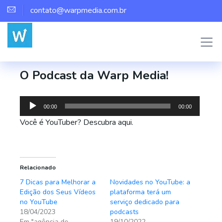
contato@warpmedia.com.br
Marco Assis
Agência de Youtubers
0
O Podcast da Warp Media!
Tocador
00:00
00:00
de
Você é YouTuber? Descubra aqui.
áudio
Relacionado
7 Dicas para Melhorar a
Novidades no YouTube: a
Edição dos Seus Vídeos
plataforma terá um
no YouTube
serviço dedicado para
18/04/2023
podcasts
Em "agência de
19/10/2022