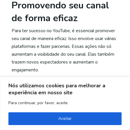
Promovendo seu canal
de forma eficaz
Para ter sucesso no YouTube, é essencial promover
seu canal de maneira eficaz. Isso envolve usar várias
plataformas e fazer parcerias. Essas ações não só
aumentam a visibilidade do seu canal. Elas também
trazem novos espectadores e aumentam o
engajamento.
Nós utilizamos cookies para melhorar a
Redes sociais como aliadas
experiência em nosso site
As redes sociais são ferramentas poderosas para
Para continuar, por favor, aceite.
promover seu canal de YouTube. Ao compartilhar
Precisa de ajuda? Entre em contato!
seus vídeos no
Facebook
,
Twitter
,
Instagram
e
Aceitar
outras plataformas, você pode alcançar um público