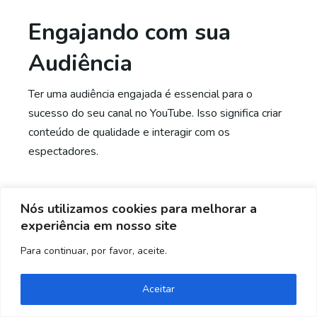
Engajando com sua
Audiência
Ter uma audiência engajada é essencial para o
sucesso do seu canal no YouTube. Isso significa criar
conteúdo de qualidade e interagir com os
espectadores.
Respondendo comentários e
Nós utilizamos cookies para melhorar a
criando comunidade
experiência em nosso site
Responder comentários ajuda a criar uma
Para continuar, por favor, aceite.
comunidade ao redor do seu canal. Mostra que você
valoriza as opiniões dos espectadores e quer
Aceitar
conversar com eles.