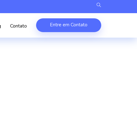
Entre em Contato
g
Contato