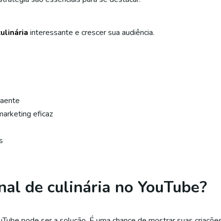
ulinária
interessante e crescer sua audiência.
raente
arketing eficaz
s
nal de culinária no YouTube?
YouTube pode ser a solução. É uma chance de mostrar suas criaçõe