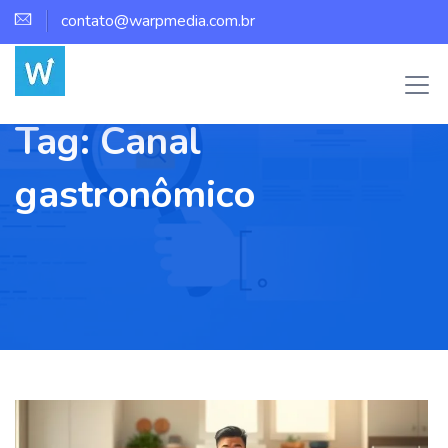
contato@warpmedia.com.br
Tag:
Canal
gastronômico