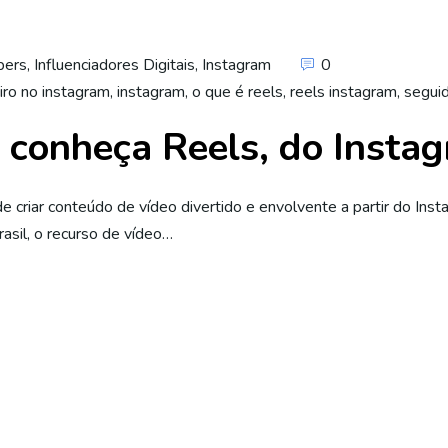
bers
,
Influenciadores Digitais
,
Instagram
0
iro no instagram
,
instagram
,
o que é reels
,
reels instagram
,
segui
: conheça Reels, do Insta
 criar conteúdo de vídeo divertido e envolvente a partir do Inst
asil, o recurso de vídeo…