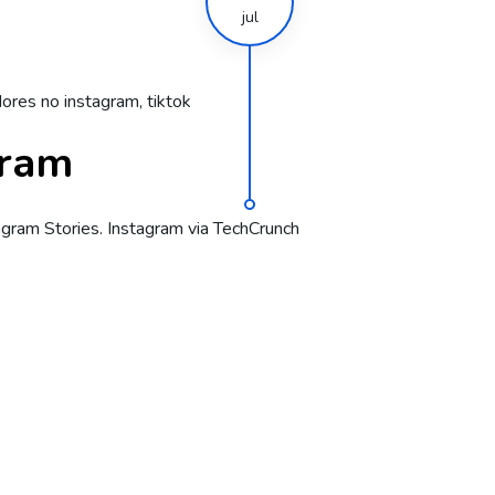
jul
dores no instagram
,
tiktok
gram
agram Stories. Instagram via TechCrunch