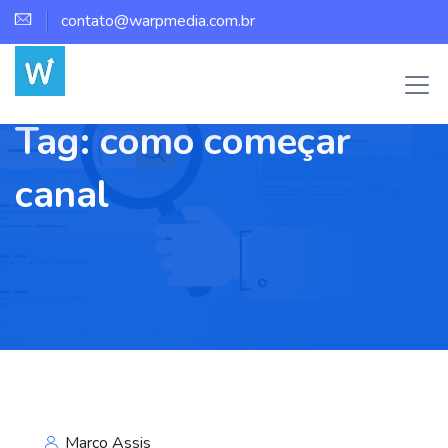
contato@warpmedia.com.br
Tag:
como começar
canal
Marco Assis