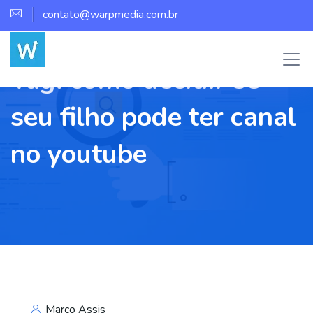
contato@warpmedia.com.br
Tag:
como decidir se
seu filho pode ter canal
no youtube
Marco Assis