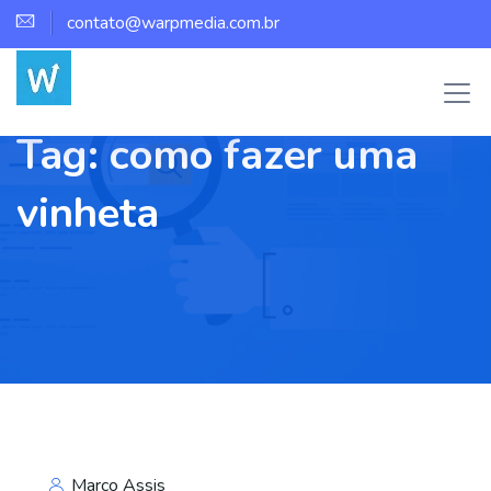
contato@warpmedia.com.br
Tag:
como fazer uma
vinheta
Marco Assis