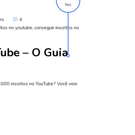
fev
rs
4
itos no youtube
,
conseguir inscritos no
Tube – O Guia
000 inscritos no YouTube? Você veio