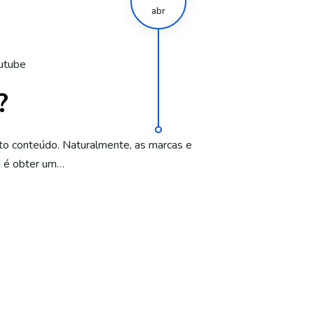
abr
outube
?
to conteúdo. Naturalmente, as marcas e
a é obter um…