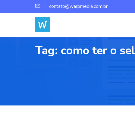
contato@warpmedia.com.br
Tag:
como ter o se