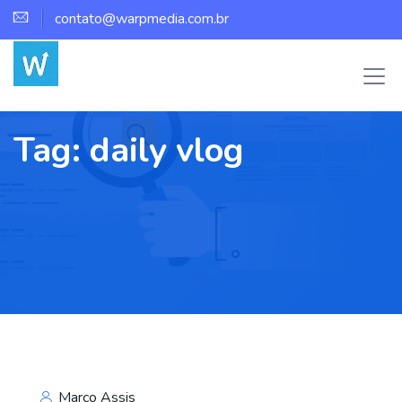
contato@warpmedia.com.br
Tag:
daily vlog
Marco Assis