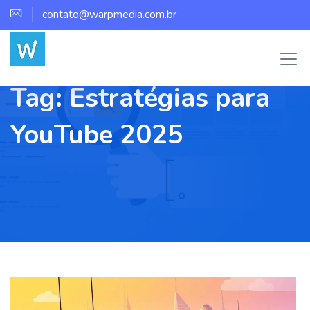
contato@warpmedia.com.br
Tag:
Estratégias para
YouTube 2025