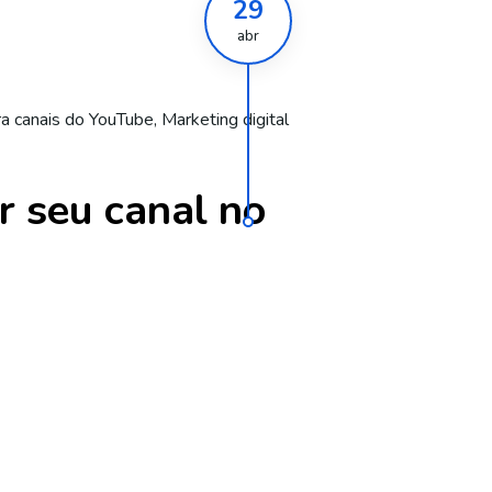
29
abr
ra canais do YouTube
,
Marketing digital
r seu canal no