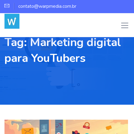
contato@warpmedia.com.br
Tag:
Marketing digital
para YouTubers