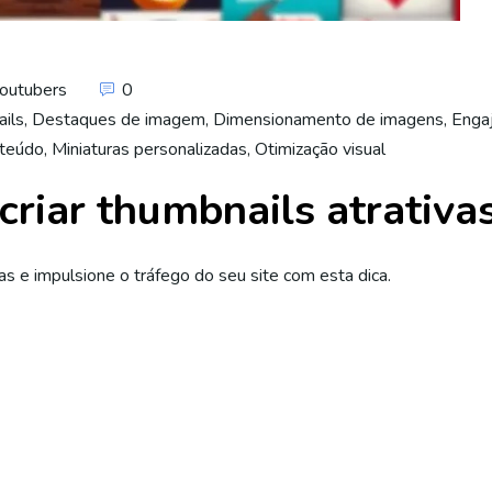
Youtubers
0
ils
,
Destaques de imagem
,
Dimensionamento de imagens
,
Enga
nteúdo
,
Miniaturas personalizadas
,
Otimização visual
riar thumbnails atrativas
as e impulsione o tráfego do seu site com esta dica.