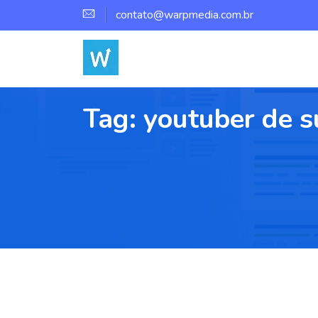
contato@warpmedia.com.br
Tag:
youtuber de s