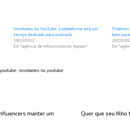
Novidades no YouTube: a plataforma terá um
5 hábitos
serviço dedicado para podcasts
bem-suce
19/10/2022
20/10/20
Em "agência de influenciadores digitais"
Em "agênc
 youtube
novidades no youtube
Influencers manter um
Quer que seu filho