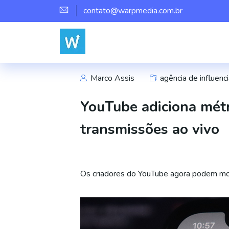
contato@warpmedia.com.br
Marco Assis
agência de influenci
YouTube adiciona métri
transmissões ao vivo
Os criadores do YouTube agora podem monit