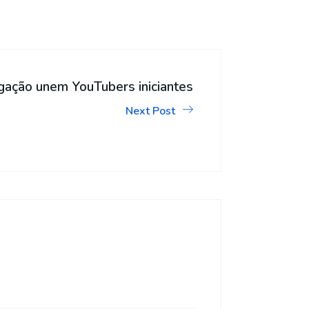
gação unem YouTubers iniciantes
Next Post