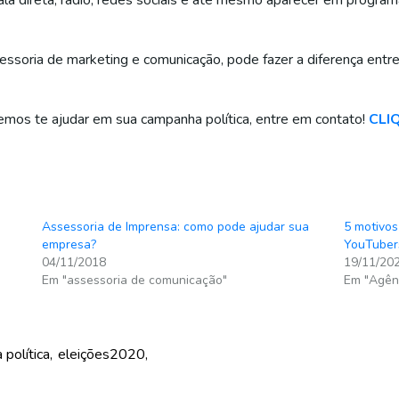
ala direta, rádio, redes sociais e até mesmo aparecer em program
essoria de marketing e comunicação, pode fazer a diferença entre
mos te ajudar em sua campanha política, entre em contato!
CLI
Assessoria de Imprensa: como pode ajudar sua
5 motivos
empresa?
YouTuber
04/11/2018
19/11/20
Em "assessoria de comunicação"
Em "Agên
 política
eleições2020