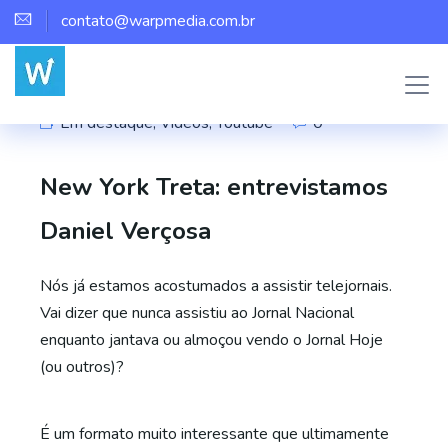
contato@warpmedia.com.br
Marco Assis
Em destaque
,
Videos
,
Youtube
0
New York Treta: entrevistamos
Daniel Verçosa
Nós já estamos acostumados a assistir telejornais.
Vai dizer que nunca assistiu ao Jornal Nacional
enquanto jantava ou almoçou vendo o Jornal Hoje
(ou outros)?
É um formato muito interessante que ultimamente