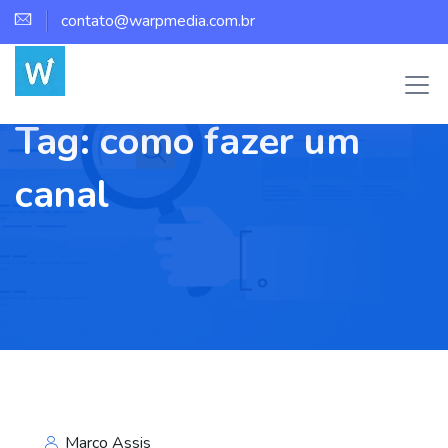
contato@warpmedia.com.br
Tag:
como fazer um
canal
Marco Assis