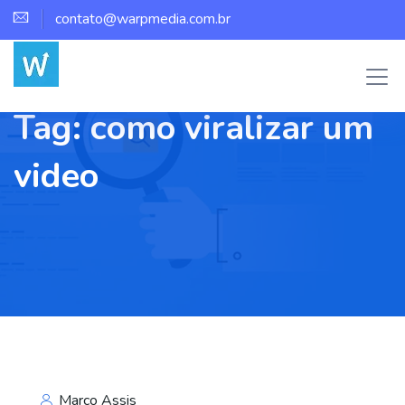
contato@warpmedia.com.br
Tag:
como viralizar um
video
Marco Assis