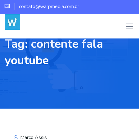
contato@warpmedia.com.br
Tag:
contente fala
youtube
Marco Assis