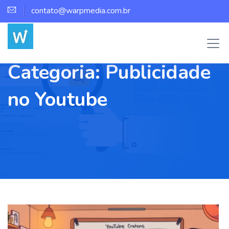
contato@warpmedia.com.br
Categoria:
Publicidade
no Youtube