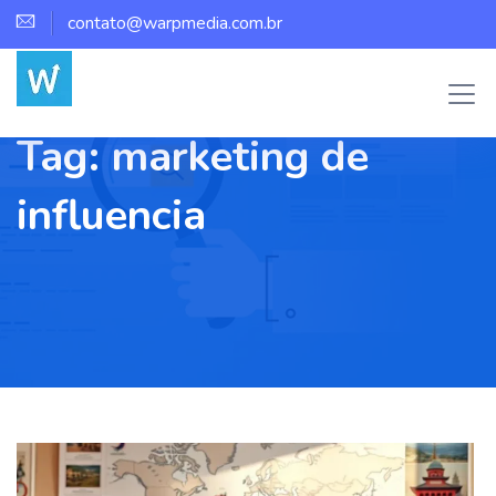
contato@warpmedia.com.br
Tag:
marketing de
influencia