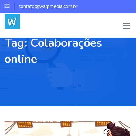
contato@warpmedia.com.br
Tag:
Colaborações
online