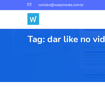
contato@warpmedia.com.br
Tag:
dar like no vi