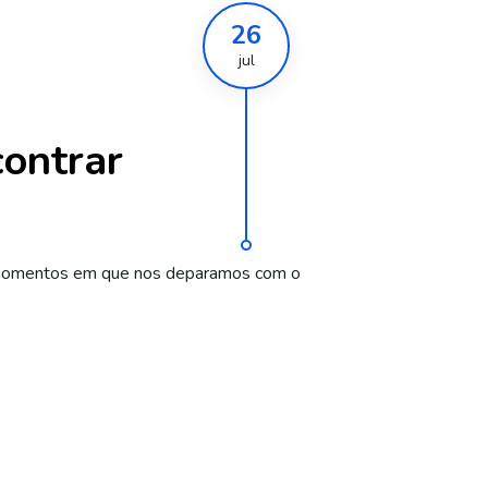
26
jul
contrar
 há momentos em que nos deparamos com o