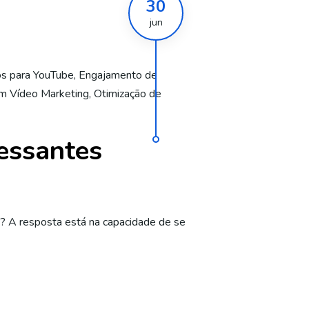
30
jun
os para YouTube
,
Engajamento de
m Vídeo Marketing
,
Otimização de
ressantes
? A resposta está na capacidade de se