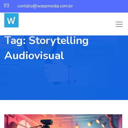
contato@warpmedia.com.br
Tag:
Storytelling
Audiovisual